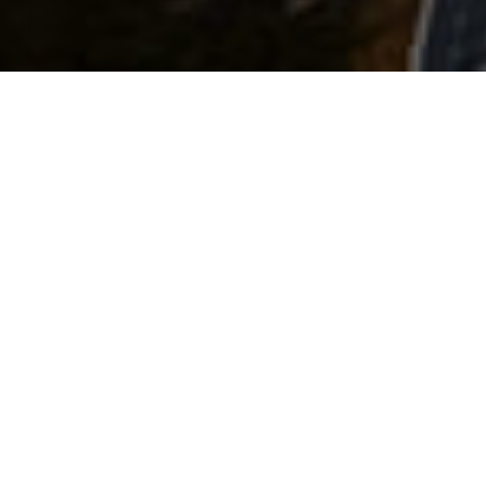
Zero emisii nete reduse de
carbon
Una dintre cele mai urgente nevoi pentru a aborda
criza climatică este decarbonizarea. Dar care sunt
provocările și oportunitățile tranziției către alternative
cu emisii reduse de carbon și fără carbon? Episodul
subliniază modul în care eforturile de decarbonizare
sunt esențiale pentru a limita cantitatea de dioxid de
carbon și alte gaze cu efect de seră din atmosferă și
pentru a atenua impactul schimbărilor climatice.