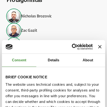
Nicholas Brozovic
Zac Gazit
Asad Sarwar Qureshi
Adriano Battilani
Consent
Details
About
BRIEF COOKIE NOTICE
Sabias?
The website uses technical cookies and, subject to your
consent, third-party profiling cookies for analyses and to
● Apesar de apenas 20% das terras de cultivo
offer you messages in line with your preferences. You
do mundo serem irrigadas, produzem 40% do
can decide whether and which cookies to accept through
abastecimento alimentar mundial.