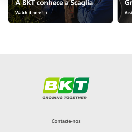
A BKT conhece a Scaglia
Gr
Watch it here!
Ass
Contacte-nos