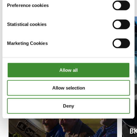
Related Video
Preference cookies
Statistical cookies
Marketing Cookies
Allow all
Allow selection
Deny
BK