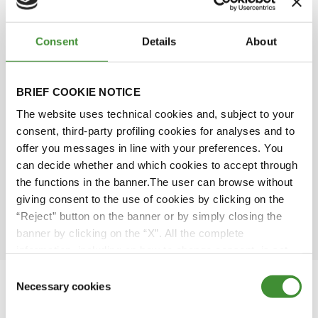
história e os seus entusiasmantes planos para o
futuro.
Consent
Details
About
BRIEF COOKIE NOTICE
Sabias?
The website uses technical cookies and, subject to your
consent, third-party profiling cookies for analyses and to
A Cufica foi fundada em 1980.
offer you messages in line with your preferences. You
A Cufica explora Las Medulas, a maior mina de
can decide whether and which cookies to accept through
ouro da região.
the functions in the banner.The user can browse without
giving consent to the use of cookies by clicking on the
A empresa dedica-se à extração de ardósia.
“Reject” button on the banner or by simply closing the
banner by clicking on the “X”. All the complete
information, including on how to change consent, is set
out in the cookie notice
Consent
Necessary cookies
Selection