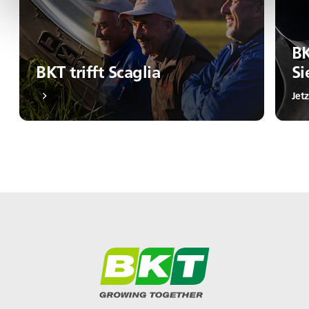
BK
BKT trifft Scaglia
Si
Jet