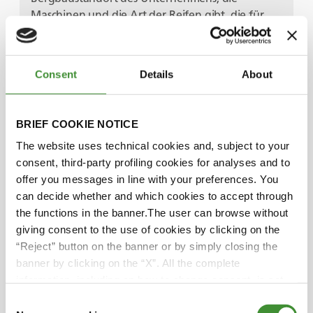
Maschinen und die Art der Reifen gibt, die für
einen optimalen Betrieb erforderlich sind.
Treten Sie ein in die Welt von Cufica und
entdecken Sie ihre reiche Geschichte sowie ihre
Consent
Details
About
aufregenden Pläne für die Zukunft.
BRIEF COOKIE NOTICE
Wussten Sie?
The website uses technical cookies and, subject to your
consent, third-party profiling cookies for analyses and to
offer you messages in line with your preferences. You
Cufica wurde 1980 gegründet.
can decide whether and which cookies to accept through
Cufica betreibt in Las Medulas die größte
the functions in the banner.The user can browse without
Goldmine der Region.
giving consent to the use of cookies by clicking on the
“Reject” button on the banner or by simply closing the
Der Schwerpunkt des Unternehmens liegt auf
banner by clicking on the “X”. All the complete
dem Schieferabbau.
information, including on how to change consent, is set
out in the cookie notice
Consent