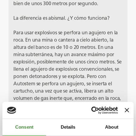
bien de unos 300 metros por segundo.
La diferencia es abismal. ¿Y cómo funciona?
Para usar explosivos se perfora un agujero en la
roca. En una mina o cantera a cielo abierto, la
altura del banco es de 10 o 20 metros. En una
mina subterránea, hay un avance máximo por
explosión, posiblemente de unos cinco metros. Se
llena el agujero de explosivos convencionales, se
ponen detonadores y se explota. Pero con
Autostem se perfora un agujero, se inserta el
cartucho, una vez que se activa, libera un alto
volumen de gas inerte que, encerrado en la roca,
crea la alta presión necesaria para romper la roca.
Además, los convencionales requieren que un
artificiero cierre el agujero con arena o grava
Consent
Details
About
antes de iniciar la voladura para limitar la
explosión. El cartucho Autostem realiza esa