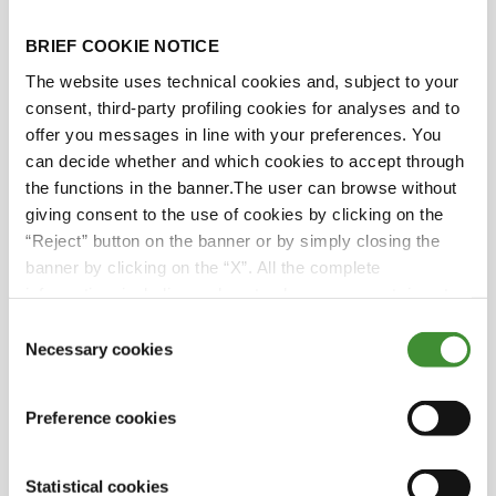
función automáticamente durante su puesta en
BRIEF COOKIE NOTICE
marcha, de ahí el término "Autostem".
The website uses technical cookies and, subject to your
Vale, entonces todo ocurre sin que haya
consent, third-party profiling cookies for analyses and to
pulverización.
offer you messages in line with your preferences. You
can decide whether and which cookies to accept through
Así es.
the functions in the banner.The user can browse without
giving consent to the use of cookies by clicking on the
Vale, entonces, si lo he entendido bien, haces que
“Reject” button on the banner or by simply closing the
la roca se separe, pero lo haces sin esa potencia
banner by clicking on the “X”. All the complete
explosiva bruta que crea la onda sísmica.
information, including on how to change consent, is set
out in the cookie notice
Consent
Exactamente.
Necessary cookies
Selection
Bien.
Preference cookies
Describimos nuestra tecnología como el primer
producto de voladura sin detonante. Ni siquiera
Statistical cookies