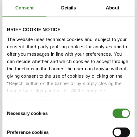
Wachstum ihres Betriebs und ihr Engagement
Consent
Details
About
nachdenkt, die Messlatte in Bezug auf das
Wohlergehen der Tiere, die Qualität der
Lebensmittel, die Gesundheit der Pflanzen und
BRIEF COOKIE NOTICE
das Umweltbewusstsein immer höher zu legen.
The website uses technical cookies and, subject to your
Erfahren Sie mehr über ihre Investition in eine
consent, third-party profiling cookies for analyses and to
Photovoltaikanlage und ihr Engagement für
offer you messages in line with your preferences. You
nachhaltige Praktiken, wie die Reduzierung des
can decide whether and which cookies to accept through
Plastikverbrauchs in ihrer Metzgerei.
the functions in the banner.The user can browse without
Erfahren Sie, welche Erfahrungen sie mit BKT
giving consent to the use of cookies by clicking on the
Reifen gemacht haben, die bei der Entmistung
“Reject” button on the banner or by simply closing the
ihrer Ställe einen besseren Halt bieten.
banner by clicking on the “X”. All the complete
Begleiten Sie sie auf ihrem Weg in die Zukunft, in
information, including on how to change consent, is set
der Hoffnung, dass die nächste Generation ihr
out in the cookie notice
Consent
Erbe der Innovation, des Wachstums und des
Necessary cookies
Selection
unnachgiebigen Engagements für Qualität
fortsetzen wird.
Diese Folge ist ein ermutigender Einblick in das
Preference cookies