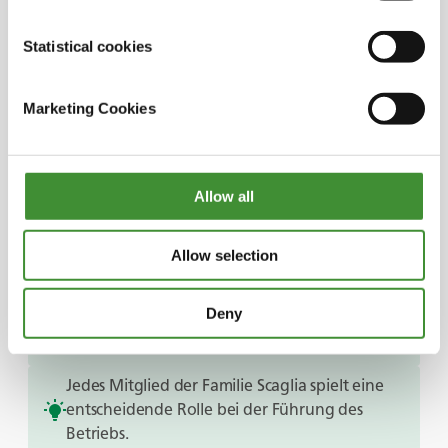
Engagement einer Familie für ihren Hof, die
Umwelt und das Erbe, das sie an künftige
Statistical cookies
Generationen weitergeben möchte.
Sehen Sie sich die vollständige Folge an und
lassen Sie sich von der Geschichte der Familie
Marketing Cookies
Scaglia inspirieren.
Allow all
Wussten Sie?
Allow selection
Die Familie Scaglia besitzt eine Metzgerei, in
Deny
der die Produkte des Familienbetriebs
verarbeitet werden.
Jedes Mitglied der Familie Scaglia spielt eine
entscheidende Rolle bei der Führung des
Betriebs.