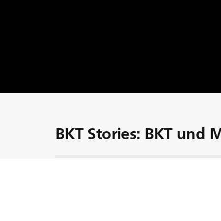
BKT Stories: BKT und 
In dieser Folge erfahren Sie mehr über den E
Arbeit des Scaglia-Betriebs. Erfahren Sie, war
gekauft haben, und warum dieser Wechsel v
Ballengabel zu einem Wendepunkt für das
Wir gehen auch auf die Bedeutung der richt