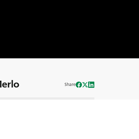
Merlo
Share
influss des Merlo Teleskopladers auf die
um dies der dritte Merlo ist, den sie
on einem einfachen Traktor mit einer
 Unternehmen geworden ist.
igen Reifen für einen Teleskoplader