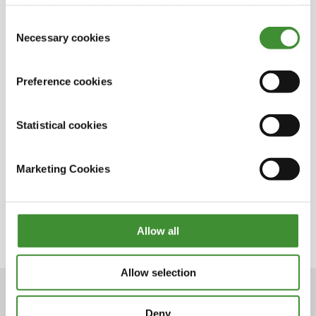
information, including on how to change consent, is set
out in the cookie notice
Consent
Necessary cookies
Selection
Wussten Sie?
Preference cookies
Marco Scaglia ist 18 Jahre alt.
Statistical cookies
Er besucht das Institut für Landwirtschaft.
Marco Scaglia genießt es, Teil des
Marketing Cookies
Familienbetriebs zu sein, ist sich aber auch der
Herausforderungen bewusst, die in der
gesamten Branche anstehen.
Allow all
Allow selection
Deny