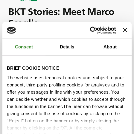
BKT Stories: Meet Marco
Scaglia
Lernen Sie Marco Scaglia kennen, die nächste
Consent
Details
About
Generation der Familie Scaglia - und die Zukunft
des landwirtschaftlichen Betriebs der Familie!
Seit seiner Kindheit ist Marco Scaglia in den
BRIEF COOKIE NOTICE
Familienbetrieb eingebunden, was ihn auf die
The website uses technical cookies and, subject to your
Herausforderungen der Zukunft vorbereitet hat,
consent, third-party profiling cookies for analyses and to
da der Betrieb weiter wächst.
offer you messages in line with your preferences. You
Unter der Anleitung seines Vaters und seiner
can decide whether and which cookies to accept through
Onkel hat Marco gelernt, die von seiner Familie
the functions in the banner.The user can browse without
gesetzten Standards und Verpflichtungen
giving consent to the use of cookies by clicking on the
aufrechtzuerhalten.
“Reject” button on the banner or by simply closing the
Erfahren Sie mehr über ihn und seine Rolle im
banner by clicking on the “X”. All the complete
Betrieb Scaglia in dieser neuen Folge!