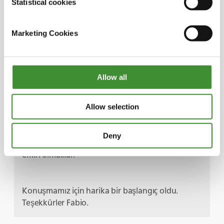
Statistical cookies
fazla enerjinin sonucu. Son beş yılda, enerji
azaltımına yardımcı olmak için yeni bir patentli
Marketing Cookies
teknoloji geliştirdik. Genel olarak, enerji israfını
azaltmak için her fırsatı değerlendirdik. Yüzde 70
azalma hedefledik. Bunu başarmanın anahtarı
Eco Dense Tronic.denilen bir teknolojiydi. Bhuj'da
Allow all
uygulandığında, Her yıl iki milyon tondan fazla
CO2 emisyonu tasarrufu sağlayacak. Şunu
unutmamalıyız ki, çıkarma ve işlemede tüm zincir
Allow selection
boyunca sürdürülebilir olmamız gerekiyor. Yani
şirketler tedarikçi seçecekleri zaman,
Deny
sürdürülebilirlik konusunda dikkat edildiğinden
emin olmalılar.
Konuşmamız için harika bir başlangıç oldu.
Teşekkürler Fabio.