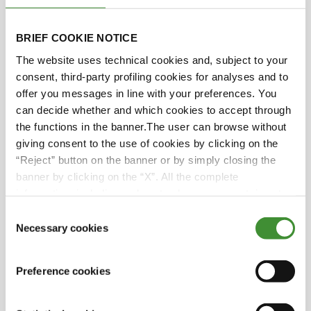
Evet. Evet Saana, bu doğru. Odak noktası ise
tasarım, uygulama, inovasyon, endüstriyel tesisler.
BRIEF COOKIE NOTICE
BKT net sürdürülebilirlik hedefleri koydu ve
birçok büyük şirket aynısını yapıyor.
The website uses technical cookies and, subject to your
consent, third-party profiling cookies for analyses and to
offer you messages in line with your preferences. You
Ve bir lastik fabrikası seninle birlikte çalışıyor değil
can decide whether and which cookies to accept through
mi?
the functions in the banner.The user can browse without
giving consent to the use of cookies by clicking on the
“Reject” button on the banner or by simply closing the
Hindistan, Bhuj'da bir lastik kamber fabrikası
banner by clicking on the “X”. All the complete
üretimi. Arazi lastikleri üretiyorlar. Ambalaj
information, including on how to change consent, is set
azaltımı gibi sürdürülebilirlik hedefleri var.
out in the cookie notice
Consent
Karbondioksit azaltımı, fosil yakıtlardan enerji
Necessary cookies
Selection
azaltma ve azaltma girdileri. Hammaddeyi
fabrika çevresinde polipropilen torbalarda
Preference cookies
taşımak yerine, yeniden kullanılabilir mobil
siloların kullanımını hayata geçirdik. Bu
hammaddelerin tesiste taşınması için harcanan