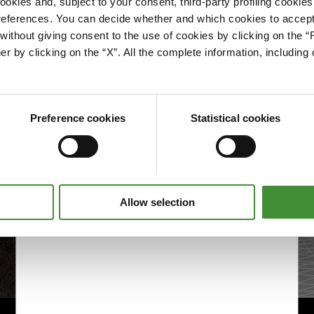
okies and, subject to your consent, third-party profiling cookies
references. You can decide whether and which cookies to accept 
Please accept cookies to access this content
ithout giving consent to the use of cookies by clicking on the “
Edit cookie preferences
er by clicking on the “X”. All the complete information, includin
Preference cookies
Statistical cookies
Allow selection