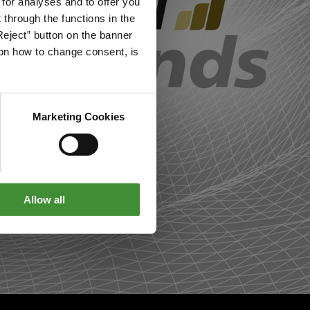
 for analyses and to offer you
through the functions in the
Reject” button on the banner
g on how to change consent, is
Marketing Cookies
Allow all