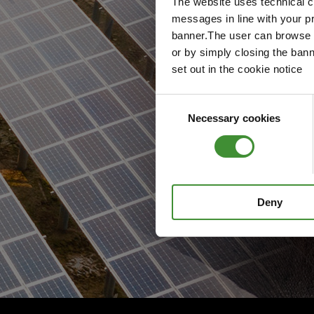
The website uses technical co
messages in line with your p
banner.The user can browse w
or by simply closing the bann
set out in the cookie notice
Consent
Necessary cookies
Selection
Deny