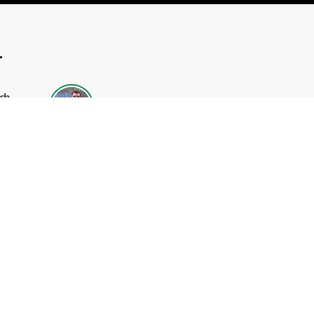
r
ch
Alexander Allen
el
länkar