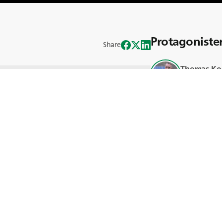
Protagoniste
Share
Thomas Ko
ven för att ta itu med klimatkrisen är
Blank
är utmaningarna och möjligheterna med
Bruno Rafa
ria alternativ? Avsnittet betonar hur
Santos
 är avgörande för att begränsa mängden
en och mildra effekterna av
er Allen, Bruno Santos och Thomas Koch
er för elektrifiering, automatisering
an bidra till att uppnå netto noll i
t och OTR.
Användbara 