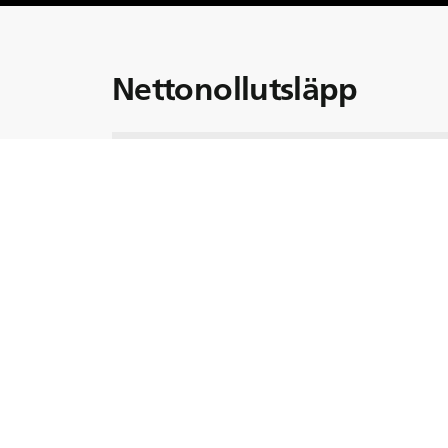
Nettonollutsläpp
Titta på avsnittet! Ett av de mest akuta beho
att minska koldioxidutsläppen. Men vilka 
att övergå till koldioxidsnåla och koldioxidf
insatser för att minska koldioxidutsläppen
koldioxid och andra växthusgaser i atmosfär
klimatförändringarna. Våra gäster Alexand
Blank diskuterar hur implementeringsprocess
och en övergång till förnybara energikällor k
sektorer med höga utsläpp, såsom gruvdrif
Did you know?