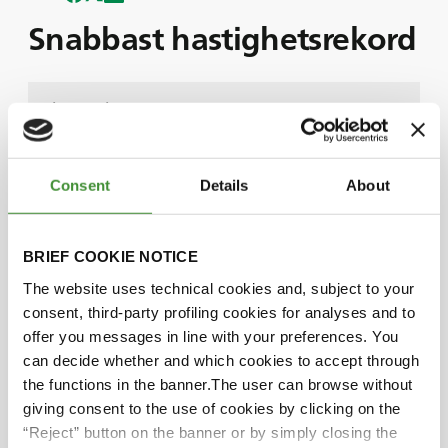
Snabbast hastighetsrekord
Sju otroliga Monster Jam-världsrekord har
uppnåtts i år.
I det här avsnittet får vi sällskap av Monster Jam-
föraren Bryce Kenny som delar med sig av sina
Consent
Details
About
erfarenheter.
att han slog det snabbaste världsrekordet för en
Monster Truck när han körde Great Clips
BRIEF COOKIE NOTICE
Mohawk Warrior med BKT-däck.
The website uses technical cookies and, subject to your
I avsnittet upptäcker vi hur BKT spelade en
consent, third-party profiling cookies for analyses and to
avgörande roll för att hjälpa Bryce att nå en
offer you messages in line with your preferences. You
hastighet på 100,3 miles i timmen och besegra
can decide whether and which cookies to accept through
alla hinder på fältet.
the functions in the banner.The user can browse without
Vi får också veta allt om Bryces rigorösa träning
giving consent to the use of cookies by clicking on the
som förberedelse för att uppnå denna otroliga
“Reject” button on the banner or by simply closing the
bedrift.