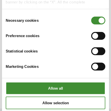
banner by clicking on the “X”. All the complete
Titta på avsnittet och upplev spänningen på plats
information, including on how to change consent, is set
med BKT!
out in the cookie notice
Consent
Necessary cookies
Selection
Preference cookies
Visste du?
Statistical cookies
Great Clips Mohawk Warrior väger 12 000
pund.
Marketing Cookies
Däckens optimala balans var avgörande för
att säkerställa ett lyckat resultat.
När Bryce är på turné älskar han att se på
Allow all
sevärdheter och prova lokala rätter.
Allow selection