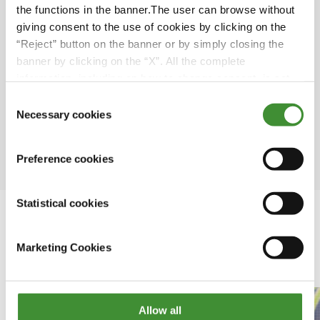
the functions in the banner.The user can browse without
lumii
giving consent to the use of cookies by clicking on the
● În India, aproape o cincime din consumul
“Reject” button on the banner or by simply closing the
total de energie electrică este utilizată pentru
banner by clicking on the “X”. All the complete
pomparea apelor subterane pentru irigații.
information, including on how to change consent, is set
out in the cookie notice
Consent
● Agricultura consumă 70% din apa dulce din
Necessary cookies
Selection
lume. Acest sector consumă 44% din resursele
de apă dulce din Europa.
Preference cookies
Statistical cookies
Marketing Cookies
În această serie
Allow all