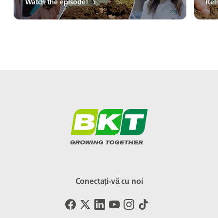
Watch the episode!
Rel
Conectați-vă cu noi