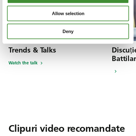
Allow selection
Deny
Trends & Talks
Discuți
Battila
Watch the talk
Clipuri video recomandate