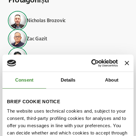
Nicholas Brozovic
Zac Gazit
Asad Sarwar Qureshi
Adriano Battilani
Consent
Details
About
BRIEF COOKIE NOTICE
Știați că?
The website uses technical cookies and, subject to your
consent, third-party profiling cookies for analyses and to
● În ciuda faptului că doar 20 % din terenurile
offer you messages in line with your preferences. You
de cultură din lume sunt irigate, acestea
can decide whether and which cookies to accept through
produc 40 % din aprovizionarea cu alimente a