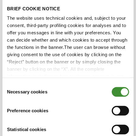
BRIEF COOKIE NOTICE
Luís Bulhão Martins
The website uses technical cookies and, subject to your
consent, third-party profiling cookies for analyses and to
offer you messages in line with your preferences. You
can decide whether and which cookies to accept through
Știați că?
the functions in the banner.The user can browse without
giving consent to the use of cookies by clicking on the
“Reject” button on the banner or by simply closing the
Herdade do Pigeiro a dezvoltat sisteme
banner by clicking on the “X”. All the complete
inovatoare de irigare, acoperind aproape 30%
information, including on how to change consent, is set
din terenul său agricol cu tehnologie de
out in the cookie notice
ultimă generație. Aceste sisteme revoluționare
Consent
Necessary cookies
utilizează gestionarea precisă a apei, folosind
Selection
senzori și comenzi automate pentru a
optimiza utilizarea resurselor.
Preference cookies
În epoca tumultoasă a celui de-al doilea război
mondial, Herdade do Pigeiro a jucat un rol
Statistical cookies
esențial în comunitate. Sprijinul generos al