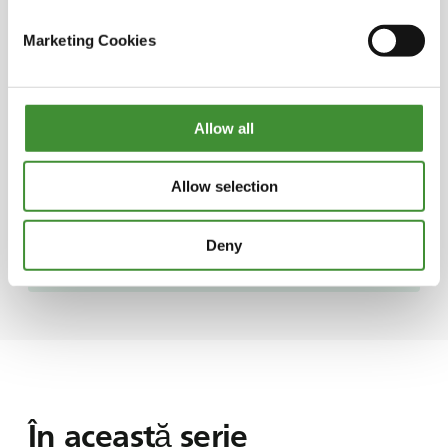
companiei s-a extins dincolo de terenurile sale,
oferind hrană și prânzuri locuitorilor locali în
Marketing Cookies
perioadele de penurie care s-au întins pe
parcursul a mai multor ani.
Renumită pentru practicile sale de creștere a
Allow all
porcilor în aer liber, Herdade do Pigeiro nu și-
a limitat raza de acțiune doar la Portugalia.
Allow selection
Compania și-a extins cu succes operațiunile în
Spania, demonstrându-și angajamentul de a
Deny
livra produse de înaltă calitate pe o piață
internațională mai largă.
În această serie