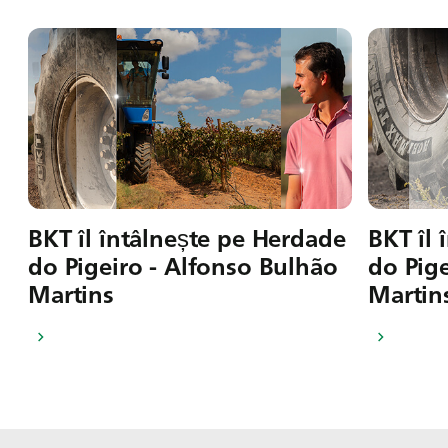
BKT îl întâlnește pe Herdade
BKT îl 
do Pigeiro - Alfonso Bulhão
do Pige
Martins
Martin