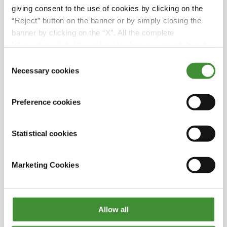
a predat afacerea fiului său Joel, care a
.
giving consent to the use of cookies by clicking on the
predat-o și el fiului său Julien. Julien conduce
“Reject” button on the banner or by simply closing the
acum întreaga companie SARL James.
banner by clicking on the “X”. All the complete
information, including on how to change consent, is set
La SARL James, se folosesc de obicei două
out in the cookie notice
Consent
tipuri de anvelope BKT, IF și VF, care permit o
.
Necessary cookies
Selection
presiune ridicată pe șosea, o uzură redusă și
operațiuni fără probleme pe câmpuri!
Preference cookies
Anvelopa RIDEMAX FL 693 M este una dintre
cele mai bune anvelope pentru uz agricol
care îndeplinește cerințele atât ale
.
Statistical cookies
operațiunilor de pe șosea, cât și ale celor de
pe câmp.
Marketing Cookies
SARL James are 20 de angajați, unii cu o
experiență de peste 20 de ani, care au fost
martori la toate cele trei generații în afacerea
Allow all
de familie!