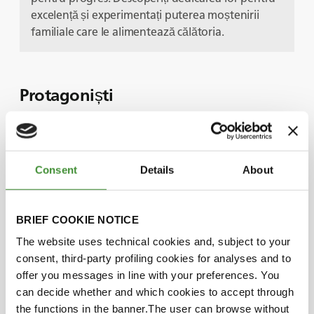
excelență și experimentați puterea moștenirii
familiale care le alimentează călătoria.
Protagoniști
Mikaël Fauchon
Consent
Details
About
Julien James
BRIEF COOKIE NOTICE
The website uses technical cookies and, subject to your
Știați că?
consent, third-party profiling cookies for analyses and to
offer you messages in line with your preferences. You
SARL James este o mândră afacere de familie
can decide whether and which cookies to accept through
de trei generații. Fondatorul Emile s-a retras și
the functions in the banner.The user can browse without