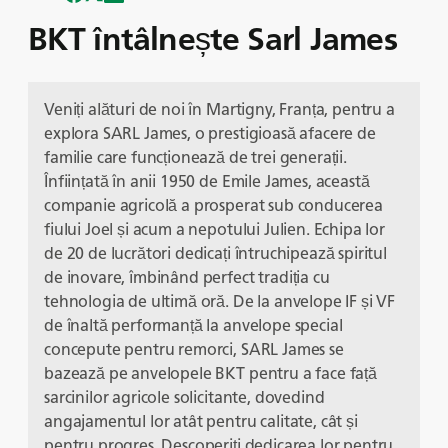
BKT întâlnește Sarl James
Veniți alături de noi în Martigny, Franța, pentru a
explora SARL James, o prestigioasă afacere de
familie care funcționează de trei generații.
Înființată în anii 1950 de Emile James, această
companie agricolă a prosperat sub conducerea
fiului Joel și acum a nepotului Julien. Echipa lor
de 20 de lucrători dedicați întruchipează spiritul
de inovare, îmbinând perfect tradiția cu
tehnologia de ultimă oră. De la anvelope IF și VF
de înaltă performanță la anvelope special
concepute pentru remorci, SARL James se
bazează pe anvelopele BKT pentru a face față
sarcinilor agricole solicitante, dovedind
angajamentul lor atât pentru calitate, cât și
pentru progres. Descoperiți dedicarea lor pentru