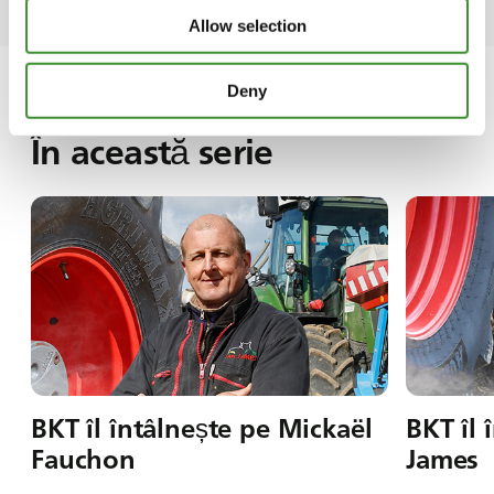
Allow selection
Deny
În această serie
BKT îl întâlnește pe Mickaël
BKT îl 
Fauchon
James