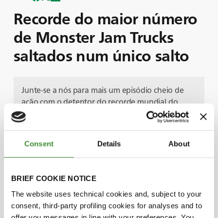
Recorde do maior número
de Monster Jam Trucks
saltados num único salto
Junte-se a nós para mais um episódio cheio de
ação com o detentor do recorde mundial do
Monster Jam, Adam Anderson.
Neste episódio, Adam assume o volante do
famoso Monster Jam Megalodon Monster Truck.
Consent
Details
About
Veja como fez história ao bater o recorde
mundial do maior número de Monster Jam Trucks
saltados num único salto!
BRIEF COOKIE NOTICE
Adam partilha connosco como o seu
The website uses technical cookies and, subject to your
extraordinário feito dependeu da resistência e da
consent, third-party profiling cookies for analyses and to
tração dos pneus do Megalodon, que tiveram de
offer you messages in line with your preferences. You