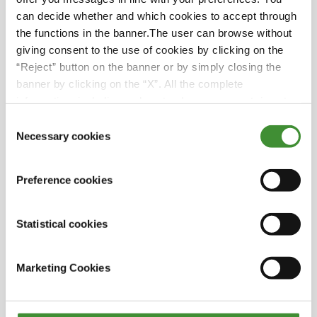
suportar a tensão extrema da aceleração vertical
can decide whether and which cookies to accept through
e longitudinal do camião no momento do
the functions in the banner.The user can browse without
impacto.
giving consent to the use of cookies by clicking on the
Também tivemos a companhia de Jennifer Rauch,
“Reject” button on the banner or by simply closing the
Diretora de Marketing Digital da BKT Europe, e
banner by clicking on the “X”. All the complete
Dilip Vaidya, Presidente Sénior e Diretor de
information, including on how to change consent, is set
Tecnologia da BKT, que partilharam os seus
out in the cookie notice
conhecimentos técnicos sobre a forma como os
Consent
pneus BKT tornaram possível a incrível façanha
Necessary cookies
Selection
de Adam.
Mas quantos camiões conseguiu o Adam saltar
Preference cookies
de uma só vez? Veja o episódio para descobrir!
Statistical cookies
Sabias?
Marketing Cookies
O Monster Truck Megalodon é uma besta de
quase 5,5 toneladas