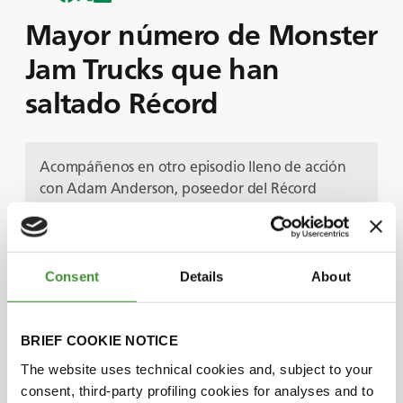
Mayor número de Monster
Jam Trucks que han
saltado Récord
Acompáñenos en otro episodio lleno de acción
con Adam Anderson, poseedor del Récord
Mundial de Monster Jam.
En este episodio, Adam se pone al volante del
famoso Megalodon Monster Truck de Monster
Jam.
Consent
Details
About
Vea cómo hace historia al batir el récord mundial
de mayor número de Monster Jam Trucks
saltados de un solo salto.
BRIEF COOKIE NOTICE
Adam comparte con nosotros cómo su
The website uses technical cookies and, subject to your
extraordinario logro dependía de la resistencia y
consent, third-party profiling cookies for analyses and to