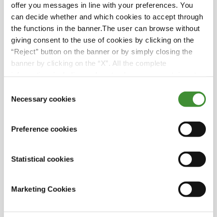
la tracción de los neumáticos del Megalodon, que
offer you messages in line with your preferences. You
debían soportar la extrema tensión de la
can decide whether and which cookies to accept through
aceleración vertical y longitudinal del truck en el
the functions in the banner.The user can browse without
momento del impacto.
giving consent to the use of cookies by clicking on the
También nos reunimos con Jennifer Rauch,
“Reject” button on the banner or by simply closing the
Gerente de Marketing Digital de BKT Europa, y
banner by clicking on the “X”. All the complete
Dilip Vaidya, Presidente Senior y Director de
information, including on how to change consent, is set
Tecnología de BKT, que comparten sus
out in the cookie notice
Consent
conocimientos técnicos sobre cómo los
Necessary cookies
Selection
neumáticos de BKT hicieron posible la increíble
hazaña de Adam.
Pero, ¿cuántos trucks consiguió saltar Adam de
Preference cookies
un solo salto? ¡Descúbrelo viendo el episodio!
Statistical cookies
¿Lo sabías?
Marketing Cookies
El Megalodon Monster Truck es una bestia de