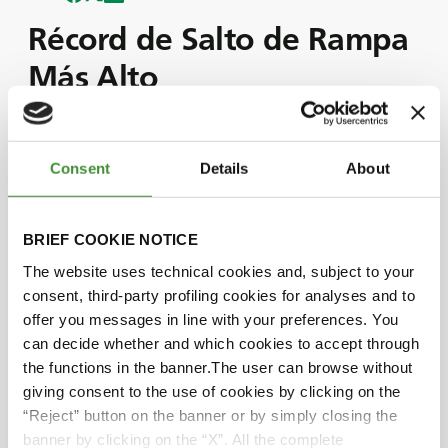
Récord de Salto de Rampa
Más Alto
Acompáñenos mientras presenciamos cómo la
Consent
Details
About
piloto de Monster Jam, Krysten Anderson, bate el
récord de salto en rampa más alto en un monster
truck.
BRIEF COOKIE NOTICE
Para batir este récord, Krysten se ha sentado al
volante del famoso truck de Monster Jam: el
The website uses technical cookies and, subject to your
Grave Digger.
consent, third-party profiling cookies for analyses and to
En este episodio, Krysten comparte los
offer you messages in line with your preferences. You
pensamientos y emociones que experimentó al
can decide whether and which cookies to accept through
emprender este increíble reto.
the functions in the banner.The user can browse without
También exploramos cómo los neumáticos BKT,
giving consent to the use of cookies by clicking on the
diseñados para la resistencia, el agarre y la
“Reject” button on the banner or by simply closing the
dureza, jugaron un rol crucial en el éxito de
banner by clicking on the “X”. All the complete