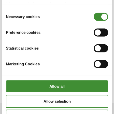
Krysten.
information, including on how to change consent, is set
Vea el episodio de arriba para compartir el
out in the cookie notice
Consent
increíble logro de Krysten.
Necessary cookies
Selection
Preference cookies
¿Lo sabías?
Statistical cookies
Krysten Anderson es la primera y única mujer
que ha conducido Grave Digger todos los
Marketing Cookies
tiempos.
Empezó a pilotar el Grave Digger en 2017.
A Krysten le encanta jugar con el maquillaje.
Allow all
Allow selection