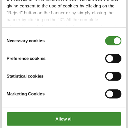
giving consent to the use of cookies by clicking on the
Verantwortung von Unternehmen
“Reject” button on the banner or by simply closing the
Veränderungen für Gemeinschaften auf der
banner by clicking on the “X”. All the complete
ganzen Welt bewirkt.
information, including on how to change consent, is set
out in the cookie notice
Consent
Necessary cookies
Selection
Wussten Sie?
Preference cookies
Das BKT-Team verschenkte 500 BKT-Fußbälle
und Trikots an die Kinder der High School von
Statistical cookies
Sedibeng West.
Für die Xtractor-Expedition wurden
Marketing Cookies
McCormick X7 P6 und VT-Drive sowie 2 X8 VT-
Drive Traktoren eingesetzt.
Die BKT-Reifen Agrimax Force und Agrimax
Allow all
RT 657 wurden eingesetzt, um die Sicherheit