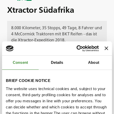
Xtractor Südafrika
8.000 Kilometer, 35 Stopps, 49 Tage, 8 Fahrer und
4 McCormick Traktoren mit BKT Reifen - das ist
die Xtractor-Expedition 2018.
In dieser inspirierenden Folge erzählen wir von
unserer epischen Reise durch Südafrika mit
Xtractor Südafrika - einer humanitären Mission
Consent
Details
About
mit dem Ziel, die landwirtschaftliche Entwicklung
und die Wirtschaft südafrikanischer Gemeinden
zu fördern.
BRIEF COOKIE NOTICE
Erfahren Sie aus erster Hand von unserer
The website uses technical cookies and, subject to your
Managerin für Events und Markensponsoring,
consent, third-party profiling cookies for analyses and to
Lorena Pea, wie BKT das Xtractor-Team dabei
offer you messages in line with your preferences. You
unterstützt hat, einen positiven Einfluss auf das
can decide whether and which cookies to accept through
Leben der Bedürftigen zu nehmen, und sehen
the functions in the banner.The user can browse without
Sie, wie unser Engagement für die soziale