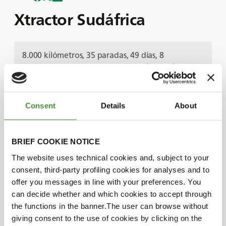
Xtractor Sudáfrica
8.000 kilómetros, 35 paradas, 49 días, 8
conductores y 4 tractores McCormick equipados
con neumáticos BKT: esta es la expedición
Xtractor 2018.
En este inspirador episodio, compartimos nuestro
Consent
Details
About
épico viaje a través de Sudáfrica con Xtractor
South Africa, una misión humanitaria destinada a
mejorar el desarrollo agrícola y la economía de las
BRIEF COOKIE NOTICE
comunidades de Sudáfrica.
The website uses technical cookies and, subject to your
Descubra de primera mano de nuestra Gerente
consent, third-party profiling cookies for analyses and to
de Eventos y Patrocinio de Marca, Lorena Pea,
offer you messages in line with your preferences. You
cómo BKT apoyó al equipo Xtractor para lograr
can decide whether and which cookies to accept through
un impacto positivo en las vidas de los
the functions in the banner.The user can browse without
necesitados, y vea cómo nuestro compromiso con
giving consent to the use of cookies by clicking on the
la Responsabilidad Social Corporativa impulsa el