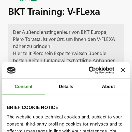
BKT Training: V-FLexa
Der Außendienstingenieur von BKT Europa,
Piero Torassa, ist vor Ort, um Ihnen den V-FLEXA
näher zu bringen!
Hier teilt Piero sein Expertenwissen über die
besten Reifen für landwirtschaftliche Anhänger
zur Reduzierung der Bodenverdichtung.
Erfahren Sie, warum der V-FLEXA ideal für den
Transport von schweren Lasten ist, sowohl auf
Consent
Details
About
dem Feld als auch auf der Straße. Außerdem
erfahren Sie, wie unsere spezielle VF-Technologie
eine entscheidende Rolle bei der
BRIEF COOKIE NOTICE
Druckreduzierung spielt.
The website uses technical cookies and, subject to your
Unsere V-FLEXA-Reifen bieten die folgenden
consent, third-party profiling cookies for analyses and to
Vorteile:
offer you messages in line with your preferences. You
Geringere Bodenverdichtung.