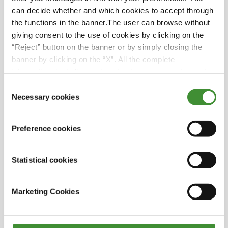
can decide whether and which cookies to accept through
Selbstreinigende Eigenschaften.
the functions in the banner.The user can browse without
Hohe Leistung im Straßenverkehr.
giving consent to the use of cookies by clicking on the
Schauen Sie sich das ganze Video an, um
“Reject” button on the banner or by simply closing the
herauszufinden, ob der V-FLEXA der richtige
banner by clicking on the “X”. All the complete
Reifen für Sie ist - oder besuchen Sie die BKT-
information, including on how to change consent, is set
Website, um weitere Informationen zum Produkt
out in the cookie notice
zu erhalten.
Consent
Necessary cookies
Selection
Did you know?
Preference cookies
BKT verfügt über ein Spezialistenteam, das
Statistical cookies
maßgeschneiderte Beratung zu
Reifenanwendungen anbietet.
Marketing Cookies
Unsere V-FLEXA-Reifen haben einen um 30%
geringeren Luftdruck als ein Standardreifen