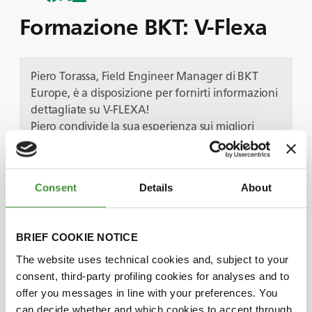
Formazione BKT: V-Flexa
Piero Torassa, Field Engineer Manager di BKT
Europe, è a disposizione per fornirti informazioni
dettagliate su V-FLEXA!
Piero condivide la sua esperienza sui migliori
pneumatici per rimorchi agricoli in grado di
ridurre il compattamento del terreno.
Scopri perché V-FLEXA è ideale per il trasporto di
Consent
Details
About
carichi pesanti, sia in campo che su strada ed i
motivi per cui la nostra tecnologia specialistica VF
svolge un ruolo fondamentale nella riduzione
BRIEF COOKIE NOTICE
della pressione.
The website uses technical cookies and, subject to your
I nostri pneumatici V-FLEXA offrono i seguenti
consent, third-party profiling cookies for analyses and to
vantaggi:
offer you messages in line with your preferences. You
Riduzione della compattazione del terreno.
can decide whether and which cookies to accept through
Proprietà autopulenti.