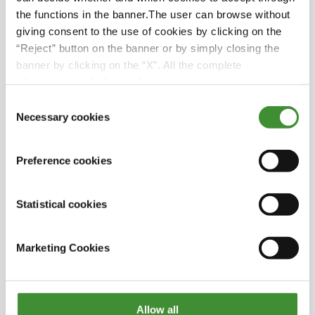
the functions in the banner.The user can browse without
Elevate prestazioni su strada.
giving consent to the use of cookies by clicking on the
Guarda il video completo per scoprire se V-FLEXA
“Reject” button on the banner or by simply closing the
è lo pneumatico che fa per te, oppure visita il sito
banner by clicking on the “X”. All the complete
web di BKT per informazioni complete sul
information, including on how to change consent, is set
prodotto.
out in the cookie notice
Consent
Necessary cookies
Selection
Lo sapevi?
Preference cookies
BKT ha un team di specialisti che si occupano
di offrire consulenza ad hoc per le applicazioni
Statistical cookies
degli pneumatici.
I nostri pneumatici V-FLEXA hanno una
Marketing Cookies
pressione di gonfiaggio inferiore del 30%
rispetto a quella di uno pneumatico standard
della stessa misura!
Allow all