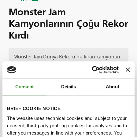
Monster Jam
Kamyonlarının Çoğu Rekor
Kırdı
Monster Jam Dünya Rekoru'nu kıran kamyonun
yer aldığı aksiyon dolu başka bir bölümde bize
katılın.
Tek bir sıçrayışta En Çok Zıplayan Monster Jam
Kamyonu olma dünya rekorunu kırarak tarih
Consent
Details
About
yazdığını izleyin!
Olağanüstü başarısının, çarpışma anında
kamyonun dikey ve boylamasına hızlanmasının
BRIEF COOKIE NOTICE
aşırı stresine dayanması gereken Megalodon
The website uses technical cookies and, subject to your
lastiklerinin dayanıklılığına ve çekişine nasıl bağlı
consent, third-party profiling cookies for analyses and to
olduğunu paylaşıyor.
offer you messages in line with your preferences. You