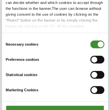
Ayrıca, BKT Avrupa Dijital Pazarlama Müdürü
can decide whether and which cookies to accept through
Jennifer Rauch ve BKT Kıdemli Başkanı ve
the functions in the banner.The user can browse without
Teknoloji Direktörü Dilip Vaidya ile BKT'nin
giving consent to the use of cookies by clicking on the
lastiklerinin nasıl çalıştığı konusundaki teknik
“Reject” button on the banner or by simply closing the
uzmanlıklarını paylaşan Adam Anderson ile bir
banner by clicking on the “X”. All the complete
araya geldik.
information, including on how to change consent, is set
Bu bölümde Adam, Monster Jam'in ünlü
out in the cookie notice
Consent
Megalodon Momade Adam'ın inanılmaz
Necessary cookies
Selection
başarısının direksiyonuna geçiyor.
Acaba Adam bir sıçrayışta kaç kamyonun
üzerinden atlamayı başardı? Bölümü izleyerek
Preference cookies
öğrenin!
Statistical cookies
Marketing Cookies
Biliyor muydunuz?
Megalodon Monster Truck 5.443 kg