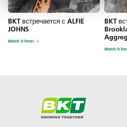
BKT встречается с ALFIE
BKT вс
JOHNS
Brookl
Aggreg
Watch it here!
Watch it her