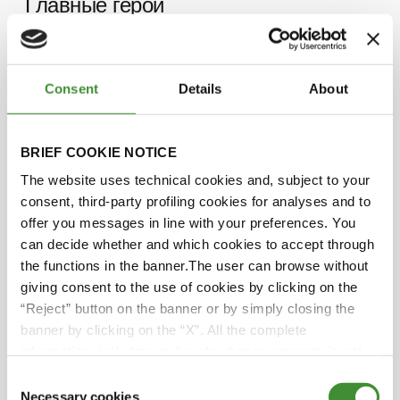
Главные герои
Jake Cleave
Consent
Details
About
Alfie Johns
BRIEF COOKIE NOTICE
The website uses technical cookies and, subject to your
Вы знали?
consent, third-party profiling cookies for analyses and to
offer you messages in line with your preferences. You
can decide whether and which cookies to accept through
Водители самосвалов полагаются на самые
the functions in the banner.The user can browse without
надежные шины, чтобы предотвратить
.
giving consent to the use of cookies by clicking on the
несчастные случаи и обеспечить безопасную
“Reject” button on the banner or by simply closing the
перевозку грузов.
banner by clicking on the “X”. All the complete
information, including on how to change consent, is set
Самосвалы могут перевозить колоссальные
out in the cookie notice
450 метрических тонны, что эквивалентно
.
Consent
весу 300 автомобилей.
Necessary cookies
Selection