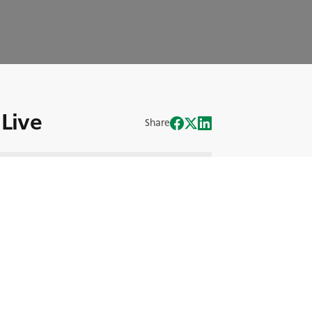
Live
Share
 aliniază perfect cu motto-ul nostru
ătoare a sponsorizărilor BKT cu ajutorul
 Guido Surci, Chief Sports &
oferă informații valoroase despre
prinde toate detaliile interesante!