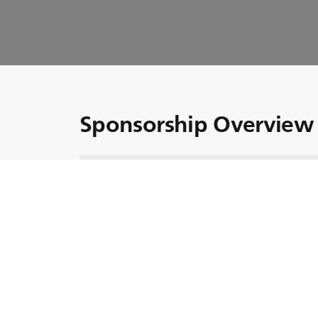
Sponsorship Overview 
La BKT, strategia noastră de sponsorizare se
corporativ " Creștem împreună".
În acest episod, oferim o prezentare cuprinz
invitaților noștri internaționali.
De asemenea, suntem onorați să îl primim pe
Intelligence Officer la Havas Group, care ne 
marketingul sportiv.
Nu ratați acest episod și asigurați-vă că veți 