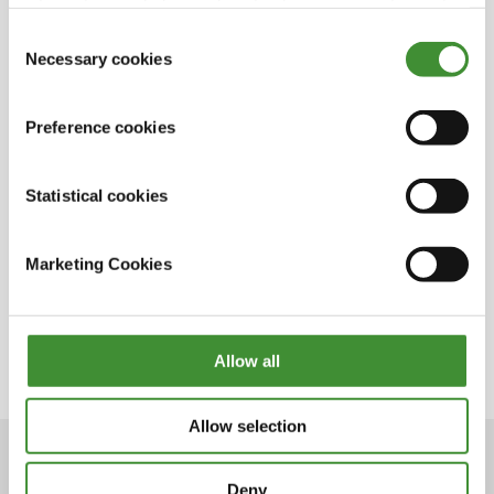
information, including on how to change consent, is set
out in the cookie notice
Consent
Necessary cookies
Selection
Sabias?
Preference cookies
A BKT tem um extenso programa de
patrocínios que abrange uma vasta variedade
Statistical cookies
de desportos.
O Monster Jam é o patrocínio mais antigo da
Marketing Cookies
BKT.
A audiência televisiva da LaLiga supera os três
mil milhões de espetadores.
Allow all
Allow selection
Deny