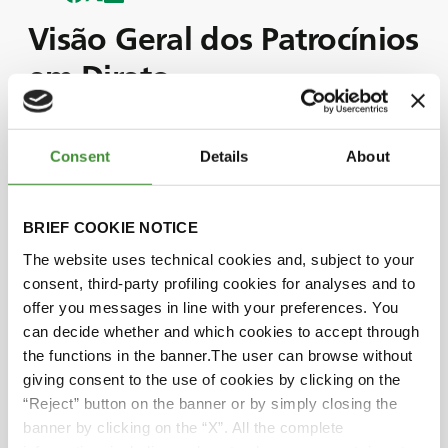
Visão Geral dos Patrocínios
em Direto
Na BKT, a nossa estratégia de patrocínio está
Consent
Details
About
perfeitamente alinhada com o nosso lema
empresarial " Crescer Juntos".
Neste episódio, apresentamos um panorama
BRIEF COOKIE NOTICE
completo dos patrocínios da BKT com a ajuda dos
The website uses technical cookies and, subject to your
nossos convidados internacionais.
consent, third-party profiling cookies for analyses and to
Temos também a honra de dar as boas-vindas a
offer you messages in line with your preferences. You
Guido Surci, Chief Sports & Intelligence Officer do
can decide whether and which cookies to accept through
Havas Group, que nos fornece informações
the functions in the banner.The user can browse without
valiosas sobre o marketing desportivo.
giving consent to the use of cookies by clicking on the
Não perca este episódio e acompanhe de perto
“Reject” button on the banner or by simply closing the
todos os pormenores interessantes!
banner by clicking on the “X”. All the complete