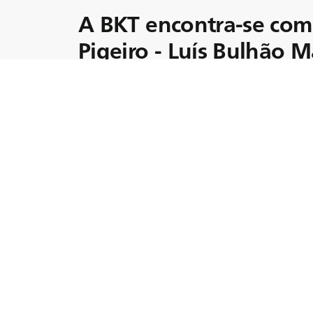
A BKT encontra-se co
Pigeiro - Luís Bulhão M
Luís Bulhão Martins, um dos pilares da agric
Herdade do Pigeiro.
Há quatro décadas que se dedica a esta ativ
conhecimentos práticos e uma liderança vi
detrás destes terrenos? Além do domínio ag
um preservador das tradições e um arauto 
A sua trajetória é uma mistura singular de
navega em direção a um futuro sustentável.
Aprofundemos a história de Luís Bulhão Mar
herança vai mais além do cultivo.
¿Lo sabías?