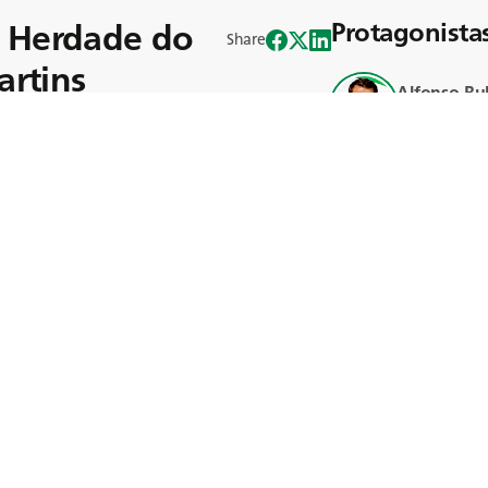
m Herdade do
Protagonista
Share
artins
Alfonso Bu
Martins
ultura portuguesa, é o responsável pela
Luís Bulhã
Martins
idade, cultivando a terra com
sionária. Mas quem é o homem por
rícola, Luís é um guardião do ambiente,
da modernização.
 preservação do passado enquanto
tins, um homem cuja influência e