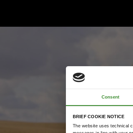
Consent
BRIEF COOKIE NOTICE
The website uses technical co
messages in line with your p