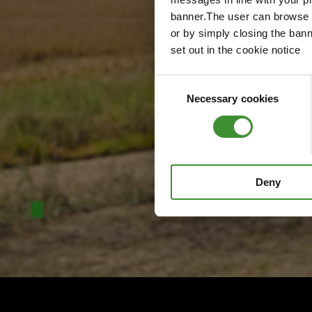
banner.The user can browse w
or by simply closing the bann
set out in the cookie notice
Consent
Necessary cookies
Selection
Deny