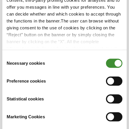
consent, third-party profiling cookies for analyses and to
offer you messages in line with your preferences. You
can decide whether and which cookies to accept through
Sabia que
the functions in the banner.The user can browse without
giving consent to the use of cookies by clicking on the
Michael começa o seu dia às 6 da manhã,
“Reject” button on the banner or by simply closing the
coordenando o carregamento dos camiões,
banner by clicking on the “X”. All the complete
antes de gerir a chegada de até 3-4 comboios
information, including on how to change consent, is set
por dia.
out in the cookie notice
Consent
Necessary cookies
Selection
Nos dias de maior atividade, a sua equipa
movimenta até 700 contentores em dois
turnos.
Preference cookies
Valoriza a estabilidade dos pneus PORTMAX
PM 90 ao empilhar contentores na altura
Statistical cookies
máxima.
Para ele, os pneus PORTMAX PM 90 garantem
Marketing Cookies
segurança, conforto e produtividade em