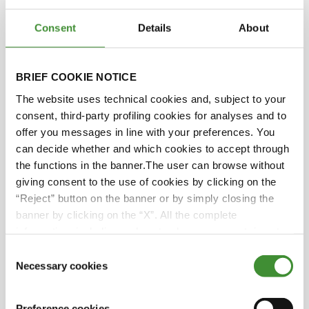
de ces rêves et permettent d’atteindre de
nouveaux sommets en matière de pratiques
Consent
Details
About
agricoles. Participez à cette expédition
passionnante, où le pouvoir des produits BKT se
mêle à la vision et aux valeurs d’Adrien Lorieu.
BRIEF COOKIE NOTICE
Laissez-vous inspirer par cet engagement
The website uses technical cookies and, subject to your
inébranlable en faveur de l’agriculture durable et
consent, third-party profiling cookies for analyses and to
par son impact remarquable sur la communauté !
offer you messages in line with your preferences. You
can decide whether and which cookies to accept through
the functions in the banner.The user can browse without
giving consent to the use of cookies by clicking on the
Les protagonistes
“Reject” button on the banner or by simply closing the
banner by clicking on the “X”. All the complete
information, including on how to change consent, is set
Adrien Lorieu
out in the cookie notice
Consent
Necessary cookies
Selection
Le saviez-vous ?
Preference cookies