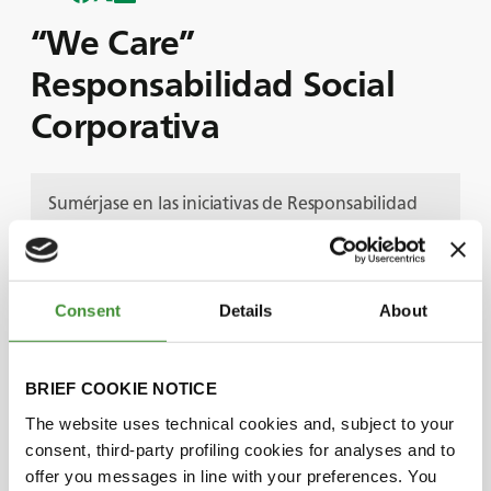
“We Care”
Responsabilidad Social
Corporativa
Sumérjase en las iniciativas de Responsabilidad
Social Corporativa de BKT en "We Care".
Acompañados por la Sra. Viyailaxmi Poddar,
Presidenta de la Fundación BKT, y el Sr. Rajiv
Poddar, Director General Adjunto de BKT, este
Consent
Details
About
episodio explora los esfuerzos de BKT para
impactar positivamente en comunidades de todo
el mundo.
BRIEF COOKIE NOTICE
Desde la educación y la atención sanitaria a la
The website uses technical cookies and, subject to your
promoción de prácticas empresariales sostenibles,
consent, third-party profiling cookies for analyses and to
nuestras iniciativas de CSR son un testimonio de
offer you messages in line with your preferences. You