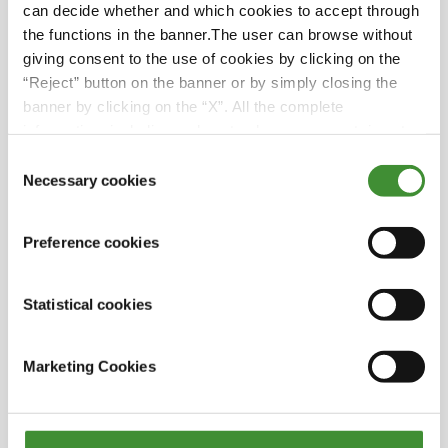
nuestra dedicación a marcar la diferencia y hacer
can decide whether and which cookies to accept through
frente a los desequilibrios sociales que afectan
the functions in the banner.The user can browse without
negativamente a las comunidades locales y
giving consent to the use of cookies by clicking on the
globales por igual.
“Reject” button on the banner or by simply closing the
Este vídeo muestra cómo seguimos "Growing
banner by clicking on the “X”. All the complete
Together " y creando un futuro mejor para
information, including on how to change consent, is set
todos.
out in the cookie notice
Consent
Necessary cookies
Selection
¿Lo sabías?
Preference cookies
La Fundación BKT, que trabaja para ayudar a
Statistical cookies
los niños de las comunidades locales, se creó
en 2010.
Marketing Cookies
Las actividades sociales son una de las
principales prioridades de BKT y han sido una
parte importante de la ética de la empresa