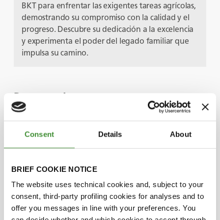
BKT para enfrentar las exigentes tareas agrícolas,
demostrando su compromiso con la calidad y el
progreso. Descubre su dedicación a la excelencia
y experimenta el poder del legado familiar que
impulsa su camino.
Protagonistas
Mikaël Fauchon
Consent
Details
About
Julien James
BRIEF COOKIE NOTICE
The website uses technical cookies and, subject to your
consent, third-party profiling cookies for analyses and to
¿Lo sabías?
offer you messages in line with your preferences. You
can decide whether and which cookies to accept through