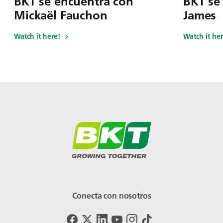
BKT se encuentra con
BKT se
Mickaël Fauchon
James
Watch it here!
Watch it her
Conecta con nosotros