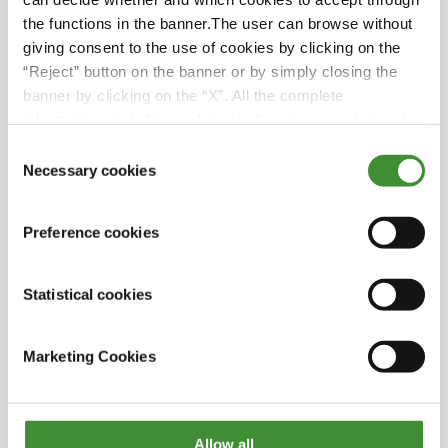
the functions in the banner.The user can browse without
SARL James es una orgullosa empresa familiar
giving consent to the use of cookies by clicking on the
de tres generaciones. El fundador, Emile, se
“Reject” button on the banner or by simply closing the
retiró y entregó el negocio a su hijo Joel, que
.
banner by clicking on the “X”. All the complete
también se lo entregó a su hijo Julien. Julien
information, including on how to change consent, is set
dirige ahora toda la empresa SARL James.
out in the cookie notice
Consent
En SARL James, habitualmente utilizan dos
Necessary cookies
Selection
tipos de neumáticos BKT, los IF y los VF, ¡que
permiten una alta presión en carretera, un
.
Preference cookies
desgaste mínimo y un funcionamiento fluido
en el campo!
Statistical cookies
El RIDEMAX FL 693 M es uno de los mejores
neumáticos para uso agrícola que satisface las
.
demandas tanto de las operaciones en
Marketing Cookies
carretera como en el campo.
SARL James tiene 20 empleados, algunos con
más de 20 años de experiencia, ¡que han sido
Allow all