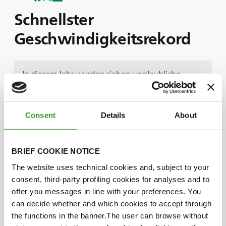
Schnellster
Geschwindigkeitsrekord
In diesem Jahr wurden sieben unglaubliche
Monster Jam-Weltrekorde aufgestellt.
In dieser Folge haben wir den Monster Jam-
Fahrer Bryce Kenny zu Gast, der über seine
Consent
Details
About
Erfahrungen berichtet, wie er mit dem Great
Clips Mohawk Warrior mit BKT Reifen die
schnellste Geschwindigkeit in einem Monster
BRIEF COOKIE NOTICE
Truck erreicht hat, und damit den Weltrekord
The website uses technical cookies and, subject to your
gebrochen hat.
consent, third-party profiling cookies for analyses and to
In dieser Folge erfahren wir, wie BKT eine
offer you messages in line with your preferences. You
entscheidende Rolle dabei spielte, dass Bryce eine
can decide whether and which cookies to accept through
Geschwindigkeit von 100,3 Meilen pro Stunde
the functions in the banner.The user can browse without
erreichte und alle Hindernisse auf dem Feld