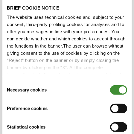
Wussten Sie?
BRIEF COOKIE NOTICE
The website uses technical cookies and, subject to your
consent, third-party profiling cookies for analyses and to
Auf der Ferme Lorée des Bois hält sich Adrien
offer you messages in line with your preferences. You
strikt an die Politik des Verzichts auf
can decide whether and which cookies to accept through
Wachstumshormone, damit die Tiere natürlich
the functions in the banner.The user can browse without
und in ihrem eigenen Tempo wachsen
giving consent to the use of cookies by clicking on the
können. Dank der eigenen
“Reject” button on the banner or by simply closing the
Futtermittelproduktion ist der Betrieb völlig
banner by clicking on the “X”. All the complete
unabhängig bei der Bereitstellung von
information, including on how to change consent, is set
ausgewogenen und nahrhaften Mahlzeiten
out in the cookie notice
für die Tiere.
Consent
Necessary cookies
Selection
Adriens Praktiken stehen im Einklang mit den
Prinzipien der Agrarökologie. So hat er
Preference cookies
beispielsweise Partnerschaften mit Imkern
aufgebaut, die Bienenstöcke auf dem Hof
aufstellen, um die Bestäubung der Pflanzen
Statistical cookies
zu erleichtern. Diese für beide Seiten