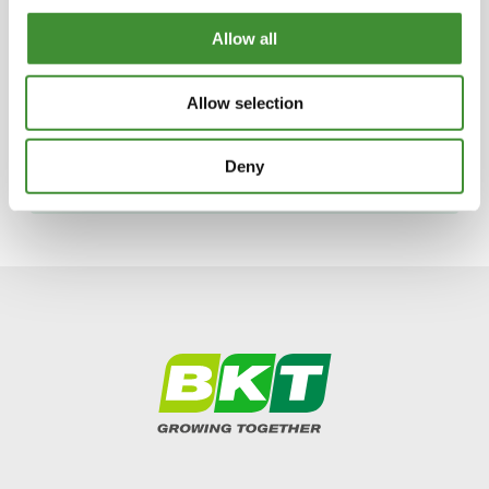
Allow all
Flotabilitatea anvelopei se referă la cât de
mult plutește anvelopa deasupra solului sau
cât de mult se înfige în sol.
Allow selection
Progresele în tehnologia tractoarelor și a
anvelopelor sunt imperative pentru creșterea
Deny
randamentului culturilor.