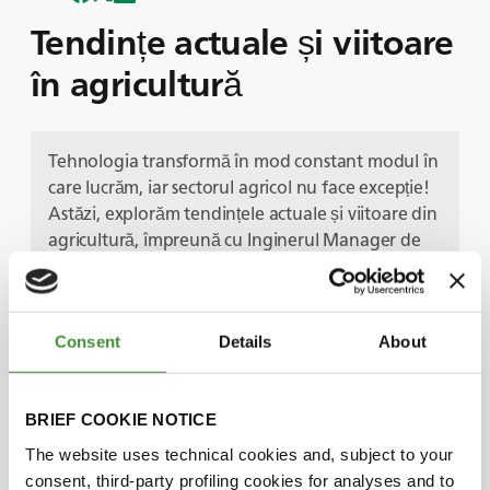
Tendințe actuale și viitoare
în agricultură
Tehnologia transformă în mod constant modul în
care lucrăm, iar sectorul agricol nu face excepție!
Astăzi, explorăm tendințele actuale și viitoare din
agricultură, împreună cu Inginerul Manager de
Teren de la BKT, Piero Torassa, și cu Președintele
Senior și Directorul nostru de Tehnologie, Dilip
Vaidya.
Consent
Details
About
Dezvoltarea durabilă este, fără îndoială, una
dintre cele mai presante probleme cu care se
confruntă industria în prezent. Echilibrarea unei
BRIEF COOKIE NOTICE
cereri globale crescute de alimente cu o
capacitate de a scala randamentul culturilor,
The website uses technical cookies and, subject to your
necesită progrese în domeniul utilajelor agricole
consent, third-party profiling cookies for analyses and to