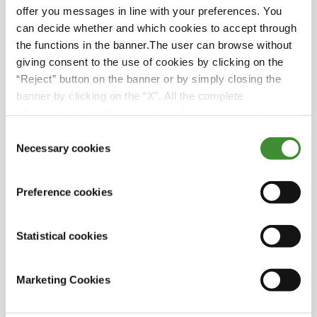
pentru a crește productivitatea și randamentul.
offer you messages in line with your preferences. You
Pentru echipa de la BKT, acest lucru înseamnă
can decide whether and which cookies to accept through
dezvoltarea de noi caracteristici ale anvelopelor,
the functions in the banner.The user can browse without
cum ar fi flexia crescută (tehnologia IF) și flexia
giving consent to the use of cookies by clicking on the
foarte mare (tehnologia VF), împreună cu o
“Reject” button on the banner or by simply closing the
capacitate de încărcare crescută, pentru a sprijini
banner by clicking on the “X”. All the complete
astfel de progrese.
information, including on how to change consent, is set
Obțineți informații detaliate vizionând episodul
out in the cookie notice
Consent
de mai sus sau, pentru mai multe informații
Necessary cookies
Selection
despre gama specializată de anvelope agricole
BKT, accesați site-ul web BKT.
Preference cookies
Statistical cookies
Știați că?
Marketing Cookies
Există peste 200 de modele diferite pentru
anvelopele agricole!