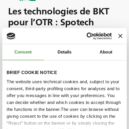
Les technologies de BKT
pour l’OTR : Spotech
Rejoignez-nous pour ce nouvel épisode consacré
à SPOTech, un outil innovant conçu par BKT pour
Consent
Details
About
l'industrie minière.
Dans cet épisode, notre expert Andrea Caglio,
ingénieur de terrain OTR chez BKT Europe, nous
BRIEF COOKIE NOTICE
dévoile les secrets de cette innovation de pointe.
The website uses technical cookies and, subject to your
Dans cet épisode, nous en apprendrons
consent, third-party profiling cookies for analyses and to
davantage sur SPOTech, un outil qui fournit la
offer you messages in line with your preferences. You
position exacte d'une machine et son
can decide whether and which cookies to accept through
fonctionnement interne, y compris des données
the functions in the banner.The user can browse without
précieuses, le coefficient TKPH et une étude de
giving consent to the use of cookies by clicking on the
cas réelle passionnante.
“Reject” button on the banner or by simply closing the
Regardez l'épisode complet pour découvrir tout