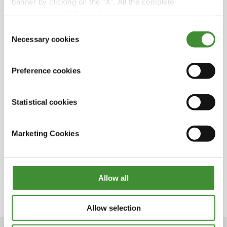
banner by clicking on the “X”. All the complete
le potentiel de SPOTech !
information, including on how to change consent, is set
out in the cookie notice
Consent
Necessary cookies
Selection
Le saviez-vous ?
Preference cookies
SPOTech peut être installé en 20/30 minutes.
Statistical cookies
L'utilisation de SPOTech permet d'améliorer la
productivité et les performances des pneus.
Marketing Cookies
Les pneus de terrassement sont soumis à de
fortes contraintes en raison des vitesses
relativement élevées et des charges très
Allow all
lourdes.
Allow selection