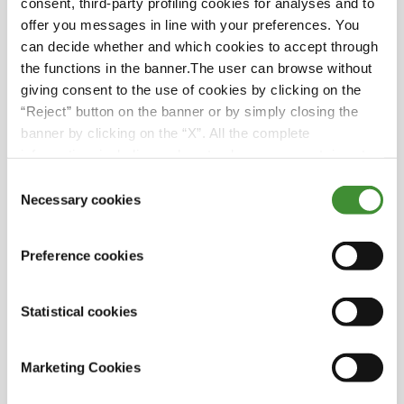
consent, third-party profiling cookies for analyses and to
large couverture de l'empreinte au sol.
offer you messages in line with your preferences. You
Ne ratez pas cet épisode si vous voulez en savoir
can decide whether and which cookies to accept through
plus sur :
the functions in the banner.The user can browse without
giving consent to the use of cookies by clicking on the
Les compétences techniques nécessaires pour
“Reject” button on the banner or by simply closing the
réaliser un Nose Wheelie ou cabrage
banner by clicking on the “X”. All the complete
La préparation nécessaire pour battre ce record
information, including on how to change consent, is set
Le rôle de BKT Tires pour établir ce record du
out in the cookie notice
Consent
monde
Necessary cookies
Selection
Ne manquez pas l'épisode complet, et divertissez-
vous !
Preference cookies
Statistical cookies
Le saviez-vous ?
Marketing Cookies
Le Nose Wheelie ressemble normalement à
une compétition de mouvements de danse.