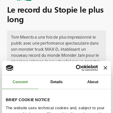
Le record du Stopie le plus
long
Tom Meents a une fois de plus impressionné le
public avec une performance spectaculaire dans
son monster truck MAX-D, établissant un
nouveau record du monde Monster Jam pour le
plus long cabrage (nose wheelie) sur un monster
truck équipé de pneus BKT.
Dans cet exploit audacieux, les roues avant ont
supporté tout le poids du camion. Les
Consent
Details
About
caractéristiques remarquables des pneus BKT ont
joué un rôle essentiel dans ce nouveau record,
notamment grâce à la robustesse supérieure de
BRIEF COOKIE NOTICE
leur carcasse, à leurs performances
The website uses technical cookies and, subject to your
exceptionnelles en matière de traction et à leur