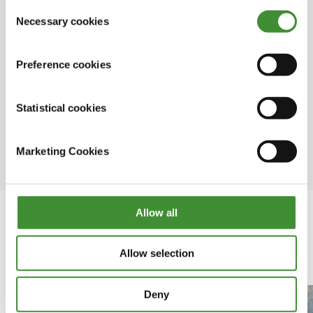
out in the cookie notice
Consent
de la próxima generación de operadores y de
Necessary cookies
Selection
garantizar que tengan el mejor equipo que
necesitan para tener éxito.
Preference cookies
Para Alfie, el clima es uno de los mayores
retos operativos diarios de Brookland Sand
Statistical cookies
and Aggregates, lo que hace aún más
.
importante tener la elección correcta de
neumáticos para sus vehículos.
Marketing Cookies
Allow all
En esta serie
Allow selection
Deny