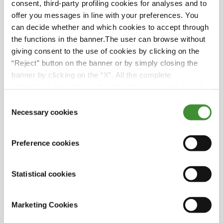
consent, third-party profiling cookies for analyses and to
offer you messages in line with your preferences. You
¿Lo sabías?
can decide whether and which cookies to accept through
the functions in the banner.The user can browse without
La familia de Luís es propietaria de Herdade
giving consent to the use of cookies by clicking on the
do Pigeiro desde principios del siglo XIX. La
“Reject” button on the banner or by simply closing the
propiedad pertenecía originalmente a la tía
banner by clicking on the “X”. All the complete
del bisabuelo de Luís Bulhão Martins,
information, including on how to change consent, is set
Catarina. A lo largo de los años, la familia de
out in the cookie notice
Consent
Luís, dirigida por su abuelo, amplió sus
Necessary cookies
Selection
propiedades y convirtió esta en una próspera
finca agrícola.
Preference cookies
Además de tener experiencia como agricultor,
Luís es ingeniero agrícola. Estos antecedentes
Statistical cookies
le permiten combinar su profundo
conocimiento de la tierra con grandes
habilidades técnicas para mejorar
Marketing Cookies
continuamente las operaciones agrícolas.