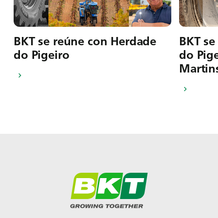
BKT se reúne con Herdade
BKT se
do Pigeiro
do Pig
Martin