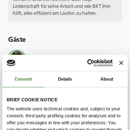
Leidenschaft für seine Arbeit und wie BKT ihm
hilft, alles effizient am Laufen zu halten.
Gäste
Eric Smith
Ray Robichaud
Consent
Details
About
BRIEF COOKIE NOTICE
Wussten Sie?
The website uses technical cookies and, subject to your
consent, third-party profiling cookies for analyses and to
Ray ist seit 46 Jahren bei R.H. White
offer you messages in line with your preferences. You
Construction tätig.
can decide whether and which cookies to accept through