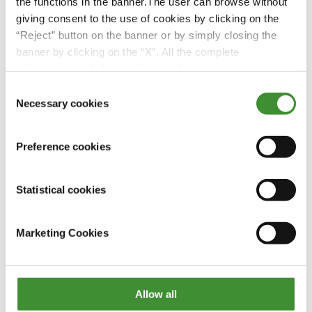
the functions in the banner.The user can browse without
giving consent to the use of cookies by clicking on the
“Reject” button on the banner or by simply closing the
banner by clicking on the “X”. All the complete
information, including on how to change consent, is set
out in the cookie notice
Consent
Necessary cookies
Selection
Maior número de donuts
consecutivos
Preference cookies
Assista agora
Statistical cookies
Marketing Cookies
Allow all