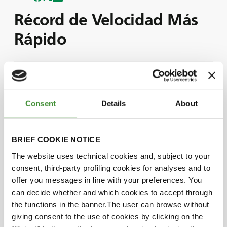
Récord de Velocidad Más
Rápido
Este año se han conseguido siete increíbles
Récords Mundiales de Monster Jam.
En este episodio, nos acompaña el piloto de
Consent
Details
About
Monster Jam, Bryce Kenny, que comparte su
experiencia rompiendo el Récord Mundial de
Velocidad más rápido alcanzado en un Monster
BRIEF COOKIE NOTICE
Truck, mientras conducía el Great Clips Mohawk
The website uses technical cookies and, subject to your
Warrior con Neumáticos BKT.
consent, third-party profiling cookies for analyses and to
En el episodio, descubrimos cómo BKT jugó un
offer you messages in line with your preferences. You
rol fundamental a la hora de ayudar a Bryce a
can decide whether and which cookies to accept through
alcanzar una velocidad de 100,3 millas por hora,
the functions in the banner.The user can browse without
conquistando todos los obstáculos del campo.
giving consent to the use of cookies by clicking on the
También aprendemos todo sobre el riguroso